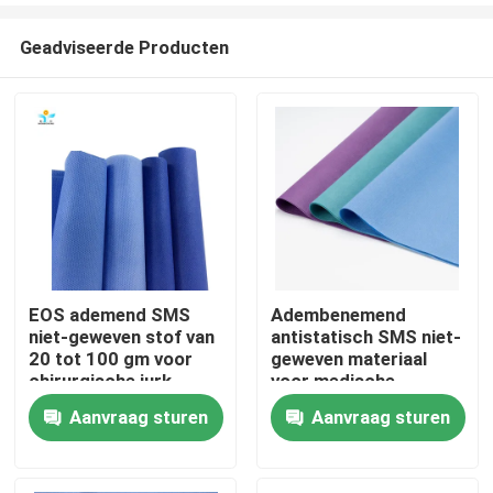
Geadviseerde Producten
EOS ademend SMS
Adembenemend
niet-geweven stof van
antistatisch SMS niet-
Huis
20 tot 100 gm voor
geweven materiaal
chirurgische jurk
voor medische
toepassingen
Aanvraag sturen
Aanvraag sturen
Producten
Ongeveer ons