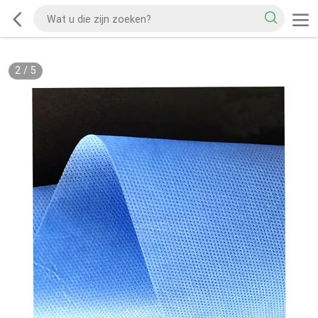
2
/
5