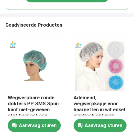
Geadviseerde Producten
Huis
Wegwerpbare ronde
Ademend,
dokters PP SMS Spun
wegwerpkapje voor
kant niet-geweven
haarnetten in wit enkel
Producten
stof haar net cap
elastisch ontwerp
Aanvraag sturen
Aanvraag sturen
Ongeveer ons