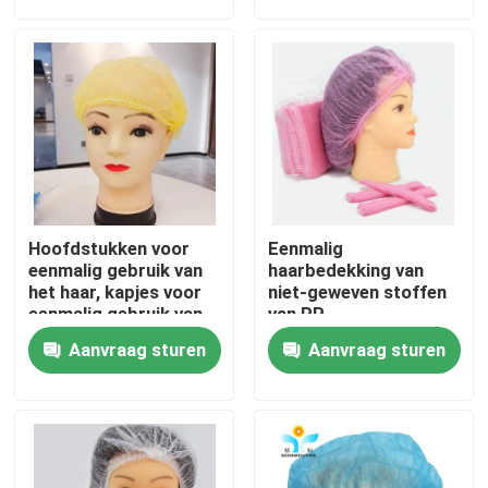
Fabrieksreis
Kwaliteitscontrole
Contacteer ons
Hoofdstukken voor
Eenmalig
Verzoek om een Citaat
eenmalig gebruik van
haarbedekking van
het haar, kapjes voor
niet-geweven stoffen
eenmalig gebruik van
van PP
het haar, niet-geweven
Beschikbare Beschermende Slijtage
Aanvraag sturen
Aanvraag sturen
stoffen van PP voor
de voedingsindustrie
Beschikbare Beschermende Kostuums
Beschikbaar Beschermend Overtrek