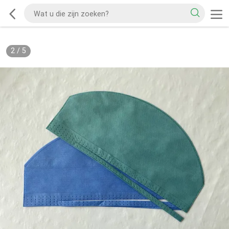
2
/
5