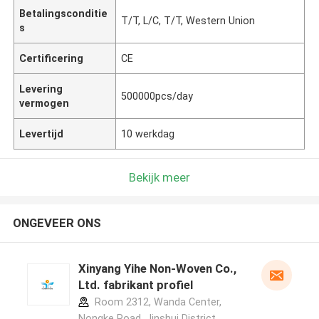
Betalingsconditie
T/T, L/C, T/T, Western Union
s
Certificering
CE
Levering
500000pcs/day
vermogen
Levertijd
10 werkdag
Bekijk meer
ONGEVEER ONS
Xinyang Yihe Non-Woven Co.,
Ltd. fabrikant profiel
Room 2312, Wanda Center,
Nongke Road, Jinshui District,