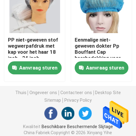
beschikbare chirurgische toga
Geweven Stof van SMS de niet
PP niet-geweven stof
Eenmalige niet-
wegwerpafdruk met
geweven dokter Pp
kap voor het haar 18
Bouffant Cap
Geweven stof van pp de niet
inch - 24 inch
haarbedekking voor
restaurant
Aanvraag sturen
Aanvraag sturen
Beschikbare Isolatietoga
masker van het 3 vouw het Beschikbare gezicht
Thuis
Ongeveer ons
Contacteer ons
Desktop Site
Sitemap
Privacy Policy
Beschikbare Laboratoriumlaag
Kwaliteit
Beschikbare Beschermende Slijtage
Beschikbare Kimonotoga's
China Fabriek.Copyright © 2026 Xinyang Yihe