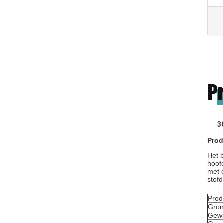
P
3
Prod
Het 
hoof
met 
stofd
Prod
Gron
Gewi