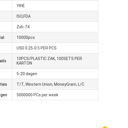
YIHE
ISO,FDA
Zxh-74
tal
10000pcs
USD 0.25-0.5 PER PCS
10PCS/PLASTIC ZAK, 100SETS PER
ails
KARTON
5-20 dagen
ties
T/T, Western Union, MoneyGram, L/C
ogen
5000000 PCs per week