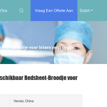
 Ons
Vraag Een Offerte Aan
Dutch
sheet-Broodje voor Intern verpleegde
eschikbaar Bedsheet-Broodje voor
Henan, China