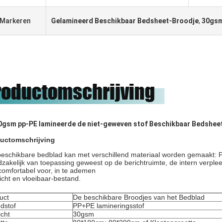
Markeren
Gelamineerd Beschikbaar Bedsheet-Broodje
,
30gsm
roductomschrijving
0gsm pp-PE lamineerde de niet-geweven stof Beschikbaar Bedsheet-
uctomschrijving
beschikbare bedblad kan met verschillend materiaal worden gemaakt: P
dzakelijk van toepassing geweest op de berichtruimte, de intern verple
comfortabel voor, in te ademen
icht en vloeibaar-bestand.
uct
De beschikbare Broodjes van het Bedblad
dstof
PP+PE lamineringsstof
cht
30gsm