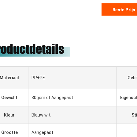
Beste Prijs
roductdetails
Materiaal
PP+PE
Gebr
Gewicht
30gsm of Aangepast
Eigensc
Kleur
Blauw wit,
Sti
Grootte
Aangepast