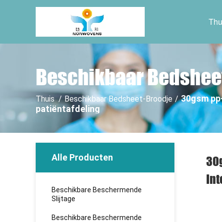
Thu
Beschikbaar Bedshee
30gsm pp-
Thuis
/
Beschikbaar Bedsheet-Broodje
/
patiëntafdeling
Alle Producten
30g
Int
Beschikbare Beschermende
Slijtage
Beschikbare Beschermende