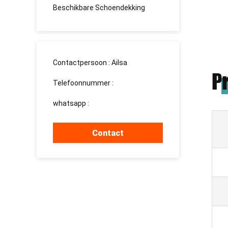
Beschikbare Schoendekking
Contactpersoon :
Ailsa
P
Telefoonnummer :
13526881032
whatsapp :
+8613526881032
Contact