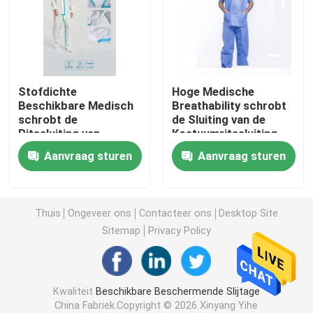
beschikbare chirurgische toga
Geweven Stof van SMS de niet
Stofdichte
Hoge Medische
Beschikbare Medisch
Breathability schrobt
schrobt de
de Sluiting van de
Geweven stof van pp de niet
Ritssluiting van
Kostuumritssluiting
Kostuumsuniformen
met Kraag Individuele
Aanvraag sturen
Aanvraag sturen
met Individuele
Verpakking
Beschikbare Isolatietoga
Verpakking
masker van het 3 vouw het Beschikbare gezicht
Thuis
Ongeveer ons
Contacteer ons
Desktop Site
Sitemap
Privacy Policy
Beschikbare Laboratoriumlaag
Kwaliteit
Beschikbare Beschermende Slijtage
Beschikbare Kimonotoga's
China Fabriek.Copyright © 2026 Xinyang Yihe