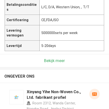
Betalingsconditie
L/C, D/A, Western Union, , T/T
s
Certificering
CE,FDA,ISO
Levering
5000000sets per week
vermogen
Levertijd
5-20days
Bekijk meer
ONGEVEER ONS
Xinyang Yihe Non-Woven Co.,
Ltd. fabrikant profiel
Room 2312, Wanda Center,
Nongke Road, Jinshui District,