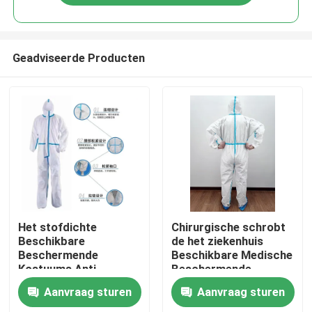
Geadviseerde Producten
Huis
Het stofdichte
Chirurgische schrobt
Beschikbare
de het ziekenhuis
Beschermende
Beschikbare Medische
Producten
Kostuums Anti
Beschermende
Bevuilen voor
Kostuums Niveau 1-4
Aanvraag sturen
Aanvraag sturen
Industrieel
voor Werkende Zaal
Ongeveer ons