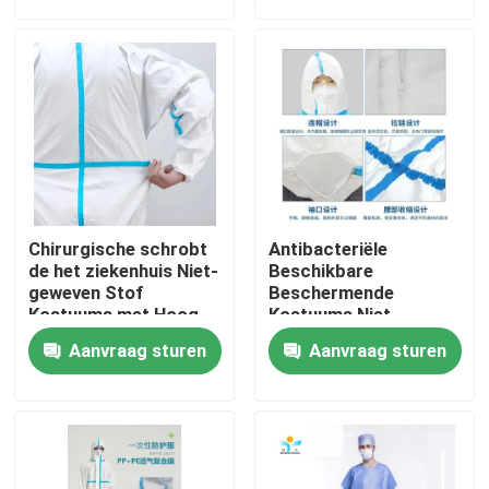
Fabrieksreis
Kwaliteitscontrole
Contacteer ons
Chirurgische schrobt
Antibacteriële
Verzoek om een Citaat
de het ziekenhuis Niet-
Beschikbare
geweven Stof
Beschermende
Kostuums met Hoog
Kostuums Niet-
Breathability-Niveau
geweven Stof met
Beschikbare Beschermende Slijtage
Aanvraag sturen
Aanvraag sturen
1-4
Ritssluitingssluiting
voor Enz.
Beschikbare Beschermende Kostuums
Beschikbaar Beschermend Overtrek