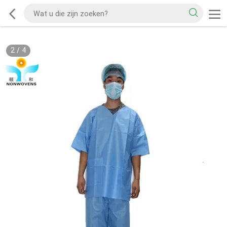
2
/
4