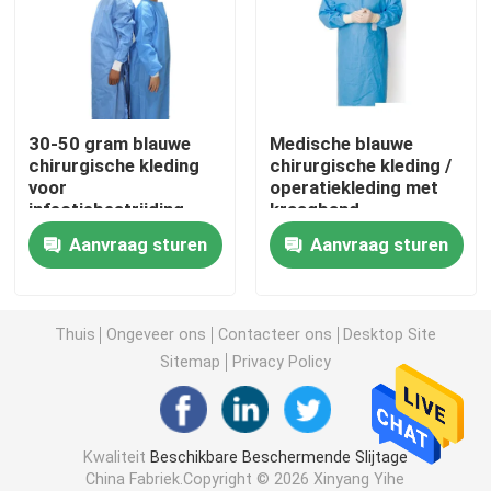
beschikbare chirurgische toga
Geweven Stof van SMS de niet
30-50 gram blauwe
Medische blauwe
chirurgische kleding
chirurgische kleding /
voor
operatiekleding met
Geweven stof van pp de niet
infectiebestrijding
kraagband
Aanvraag sturen
Aanvraag sturen
Beschikbare Isolatietoga
masker van het 3 vouw het Beschikbare gezicht
Thuis
Ongeveer ons
Contacteer ons
Desktop Site
Sitemap
Privacy Policy
Beschikbare Laboratoriumlaag
Kwaliteit
Beschikbare Beschermende Slijtage
Beschikbare Kimonotoga's
China Fabriek.Copyright © 2026 Xinyang Yihe