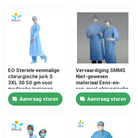
Fabrieksreis
Kwaliteitscontrole
Contacteer ons
EO Steriele eenmalige
Vervaardiging SMMS
Verzoek om een Citaat
chirurgische jurk S
Niet-geweven
3XL 30 50 gm voor
materiaal Eens-en-
medische ingrepen
een-maal chirurgische
badjas voor
Beschikbare Beschermende Slijtage
Aanvraag sturen
Aanvraag sturen
ziekenhuischirurgen
Beschikbare Beschermende Kostuums
Beschikbaar Beschermend Overtrek