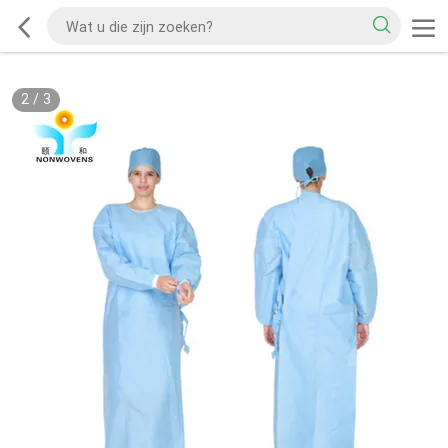
2
/
3