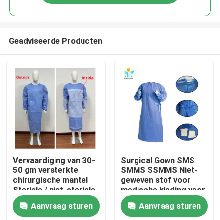
Geadviseerde Producten
Huis
Vervaardiging van 30-
Surgical Gown SMS
50 gm versterkte
SMMS SSMMS Niet-
chirurgische mantel
geweven stof voor
Producten
Steriele / niet-steriele
medische kleding voor
beschermende kleding
eenmalig gebruik
Aanvraag sturen
Aanvraag sturen
Ongeveer ons