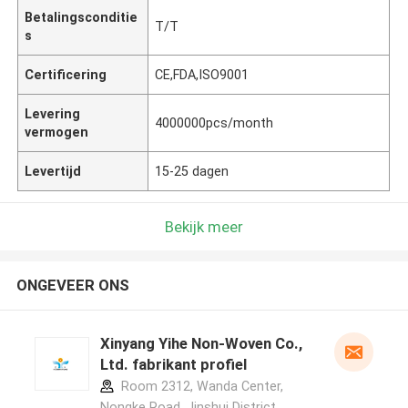
Betalingsconditie
T/T
s
Certificering
CE,FDA,ISO9001
Levering
4000000pcs/month
vermogen
Levertijd
15-25 dagen
Bekijk meer
ONGEVEER ONS
Xinyang Yihe Non-Woven Co.,
Ltd. fabrikant profiel
Room 2312, Wanda Center,
Nongke Road, Jinshui District,