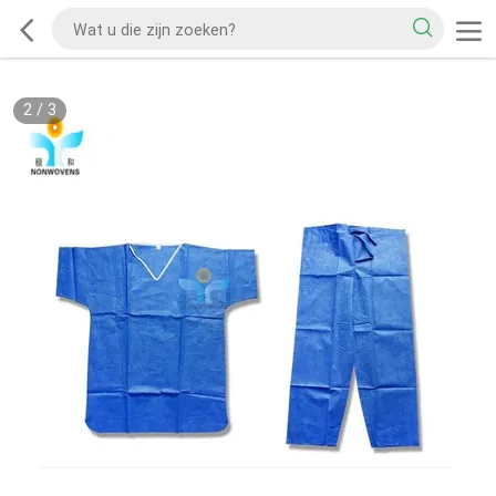
2
/
3