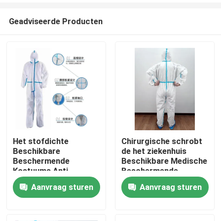
Geadviseerde Producten
Het stofdichte
Chirurgische schrobt
Beschikbare
de het ziekenhuis
Huis
Beschermende
Beschikbare Medische
Kostuums Anti
Beschermende
Bevuilen voor
Kostuums Niveau 1-4
Aanvraag sturen
Aanvraag sturen
Producten
Industrieel
voor Werkende Zaal
Ongeveer ons