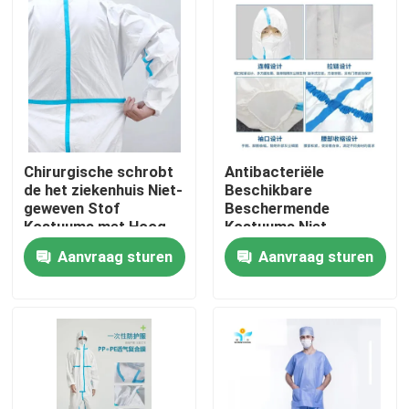
Fabrieksreis
Kwaliteitscontrole
Contacteer ons
Chirurgische schrobt
Antibacteriële
de het ziekenhuis Niet-
Beschikbare
geweven Stof
Beschermende
Verzoek om een Citaat
Kostuums met Hoog
Kostuums Niet-
Breathability-Niveau
geweven Stof met
Aanvraag sturen
Aanvraag sturen
1-4
Ritssluitingssluiting
voor Enz.
Beschikbare Beschermende Slijtage
Beschikbare Beschermende Kostuums
Beschikbaar Beschermend Overtrek