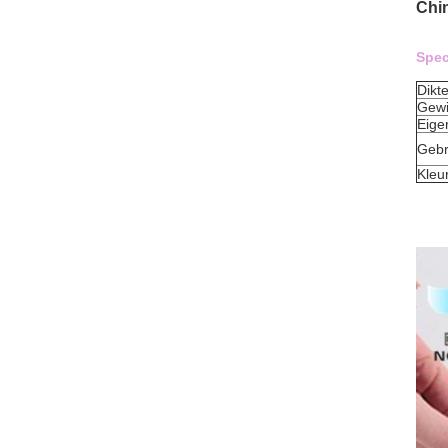
Chi
Spec
Dikt
Gewi
Eige
Gebr
Kleu