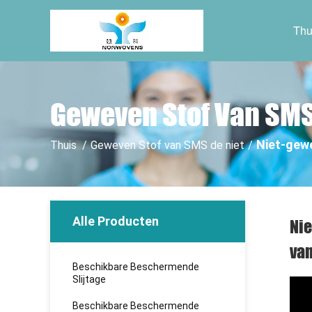
Thu
Geweven Stof Van SMS
Niet-gewe
Thuis
/
Geweven Stof van SMS de niet
/
Alle Producten
Nie
van
Beschikbare Beschermende
Slijtage
Beschikbare Beschermende