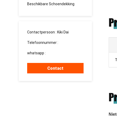
Beschikbare Schoendekking
P
Contactpersoon :
Kiki Dai
Telefoonnummer :
13183003023
whatsapp :
+8615937139510
T
Contact
P
Nie