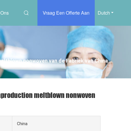
 Ons
Vraag Een Offerte Aan
Dutch
eltblown nonwoven van de Fabriek van China
enproduction meltblown nonwoven
China