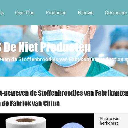
is
Over Ons
Producten
Nieuws
Contacteer
 De Niet Producten
ven de Stoffenbroodjes van Fabrikantenproduction m
t-geweven de Stoffenbroodjes van Fabrikant
 de Fabriek van China
Plaats van
herkomst