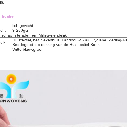
na
ificatie
e
lichtgewicht
cht
9-250gsm
nschap
In te ademen, Milieuvriendelijk
Huistextiel, het Ziekenhuis, Landbouw, Zak, Hygiëne, kleding-Ki
uik
Beddegoed, de dekking van de Huis textiel-Bank
r
Witte blauwgroen