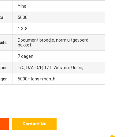
Yihe
tal
5000
1.3-8
Document broodje. norm uitgevoerd
ails
pakket
7 dagen
ties
L/C, D/A, D/P, T/T, Western Union,
ogen
5000+tons+month
Contact Nu