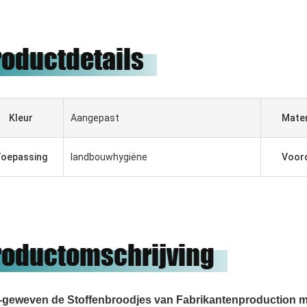
roductdetails
Kleur
Aangepast
Mater
oepassing
landbouwhygiëne
Voor
roductomschrijving
t-geweven de Stoffenbroodjes van Fabrikantenproduction 