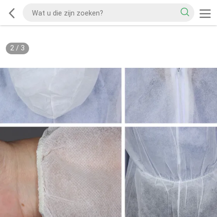
2
/
3