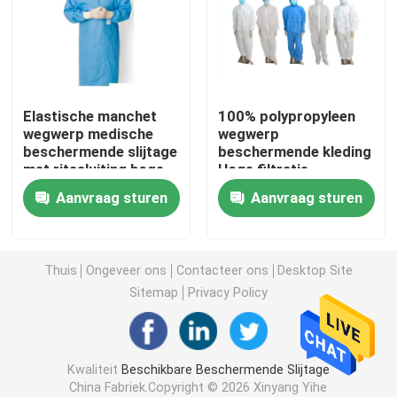
beschikbare chirurgische toga
Geweven Stof van SMS de niet
Elastische manchet
100% polypropyleen
wegwerp medische
wegwerp
beschermende slijtage
beschermende kleding
Geweven stof van pp de niet
met ritssluiting hoge
Hoge filtratie-
vloeistofbestendigheid
efficiëntie voor
Aanvraag sturen
Aanvraag sturen
medisch gebruik
Beschikbare Isolatietoga
masker van het 3 vouw het Beschikbare gezicht
Thuis
Ongeveer ons
Contacteer ons
Desktop Site
Sitemap
Privacy Policy
Beschikbare Laboratoriumlaag
Kwaliteit
Beschikbare Beschermende Slijtage
Beschikbare Kimonotoga's
China Fabriek.Copyright © 2026 Xinyang Yihe