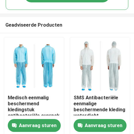
Geadviseerde Producten
Huis
Medisch eenmalig
SMS Antibacteriële
beschermend
eenmalige
kledingstuk
beschermende kleding
Producten
antibacteriële overpak
waterdicht
SMS waterdicht voor
beschermend
Aanvraag sturen
Aanvraag sturen
ziekenhuis
overhemd kleding voor
Ongeveer ons
het ziekenhuis