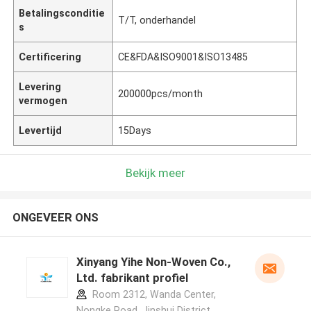
Betalingsconditie
T/T, onderhandel
s
Certificering
CE&FDA&ISO9001&ISO13485
Levering
200000pcs/month
vermogen
Levertijd
15Days
Bekijk meer
ONGEVEER ONS
Xinyang Yihe Non-Woven Co.,
Ltd. fabrikant profiel
Room 2312, Wanda Center,
Nongke Road, Jinshui District,