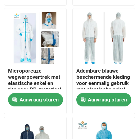
Fabrieksreis
Kwaliteitscontrole
Contacteer ons
Microporeuze
Adembare blauwe
Verzoek om een Citaat
wegwerpovertrek met
beschermende kleding
elastische enkel en
voor eenmalig gebruik
rits voor PP-materiaal
met elastische enkel
en microporeuze stof
Beschikbare Beschermende Slijtage
Aanvraag sturen
Aanvraag sturen
Beschikbare Beschermende Kostuums
Beschikbaar Beschermend Overtrek