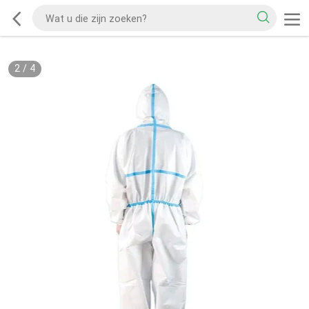
2
/
4