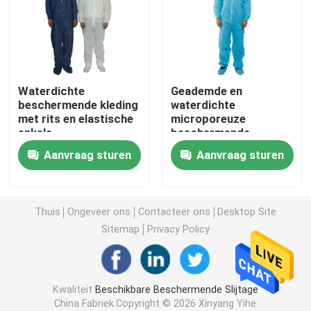
beschikbare chirurgische toga
Geweven Stof van SMS de niet
Waterdichte
Geademde en
beschermende kleding
waterdichte
met rits en elastische
microporeuze
Geweven stof van pp de niet
enkels
beschermende
overhemden voor
Aanvraag sturen
Aanvraag sturen
eenmalig gebruik
Beschikbare Isolatietoga
masker van het 3 vouw het Beschikbare gezicht
Thuis
Ongeveer ons
Contacteer ons
Desktop Site
Sitemap
Privacy Policy
Beschikbare Laboratoriumlaag
Kwaliteit
Beschikbare Beschermende Slijtage
Beschikbare Kimonotoga's
China Fabriek.Copyright © 2026 Xinyang Yihe