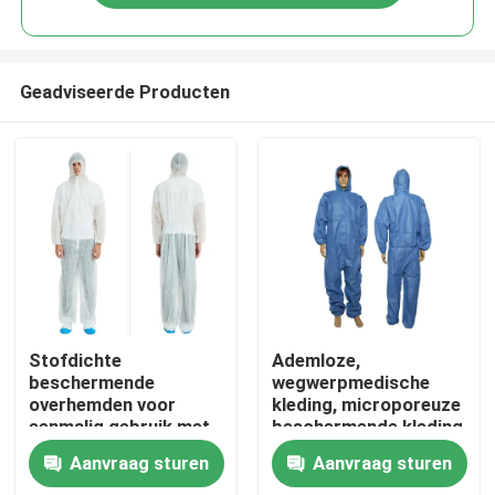
Geadviseerde Producten
Huis
Stofdichte
Ademloze,
beschermende
wegwerpmedische
overhemden voor
kleding, microporeuze
Producten
eenmalig gebruik met
beschermende kleding
rits voor aangepaste
Aanvraag sturen
Aanvraag sturen
producten
Ongeveer ons