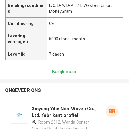
Betalingsconditie
L/C, D/A, D/P, T/T, Western Union,
s
MoneyGram
Certificering
CE
Levering
5000+tons+month
vermogen
Levertijd
7 dagen
Bekijk meer
ONGEVEER ONS
Xinyang Yihe Non-Woven Co.,
Ltd. fabrikant profiel
Room 2312, Wanda Center,
Nongke Road, Jinshui District,