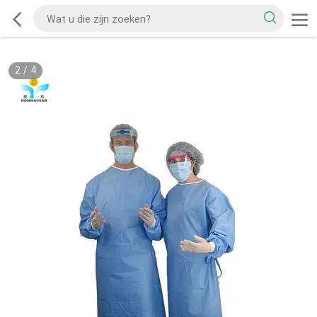
2
/
4