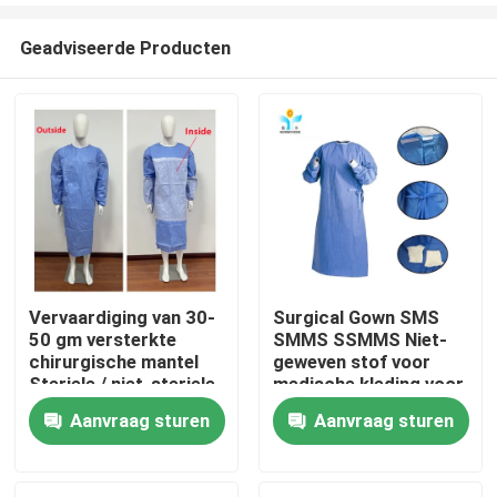
Geadviseerde Producten
Vervaardiging van 30-
Surgical Gown SMS
50 gm versterkte
SMMS SSMMS Niet-
Huis
chirurgische mantel
geweven stof voor
Steriele / niet-steriele
medische kleding voor
beschermende kleding
eenmalig gebruik
Aanvraag sturen
Aanvraag sturen
Producten
Ongeveer ons