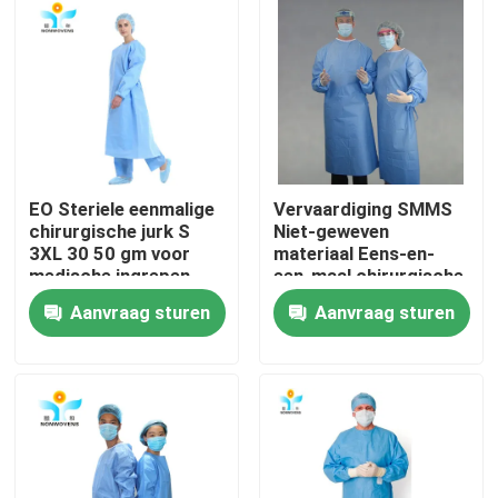
Fabrieksreis
Kwaliteitscontrole
Contacteer ons
EO Steriele eenmalige
Vervaardiging SMMS
chirurgische jurk S
Niet-geweven
3XL 30 50 gm voor
materiaal Eens-en-
Verzoek om een Citaat
medische ingrepen
een-maal chirurgische
badjas voor
Aanvraag sturen
Aanvraag sturen
ziekenhuischirurgen
Beschikbare Beschermende Slijtage
Beschikbare Beschermende Kostuums
Beschikbaar Beschermend Overtrek