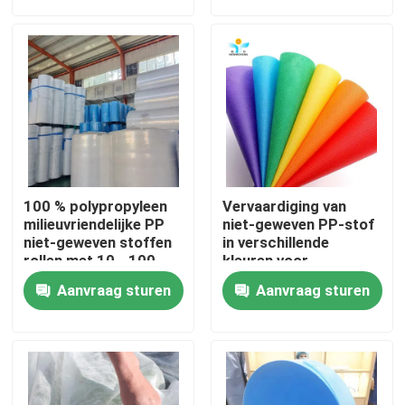
Fabrieksreis
Kwaliteitscontrole
Contacteer ons
100 % polypropyleen
Vervaardiging van
Verzoek om een Citaat
milieuvriendelijke PP
niet-geweven PP-stof
niet-geweven stoffen
in verschillende
rollen met 10 - 100
kleuren voor
gram
eenmalige
Beschikbare Beschermende Slijtage
Aanvraag sturen
Aanvraag sturen
beschermingsmiddelen
Beschikbare Beschermende Kostuums
Beschikbaar Beschermend Overtrek