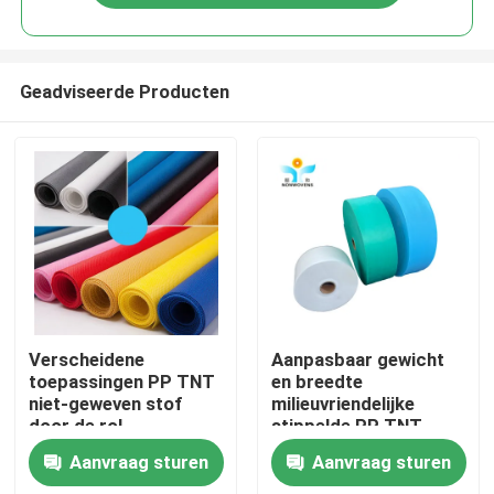
Geadviseerde Producten
Huis
Verscheidene
Aanpasbaar gewicht
toepassingen PP TNT
en breedte
niet-geweven stof
milieuvriendelijke
Producten
door de rol
stippelde PP TNT
Wegwerpstof 10 - 100
niet-geweven stofrol
Aanvraag sturen
Aanvraag sturen
gram
Ongeveer ons