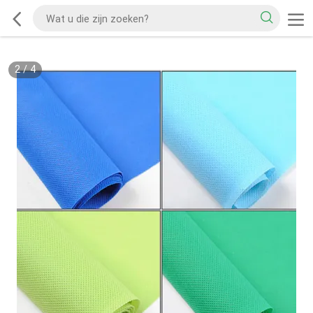
2
/
4