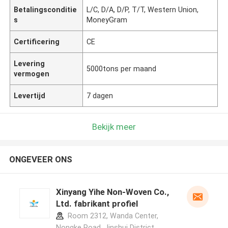
Betalingsconditie
L/C, D/A, D/P, T/T, Western Union,
s
MoneyGram
Certificering
CE
Levering
5000tons per maand
vermogen
Levertijd
7 dagen
Bekijk meer
ONGEVEER ONS
Xinyang Yihe Non-Woven Co.,
Ltd. fabrikant profiel
Room 2312, Wanda Center,
Nongke Road, Jinshui District,