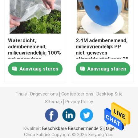
beschikbare chirurgische toga
Geweven Stof van SMS de niet
Waterdicht,
2.4M adembenemend,
adembenemend,
milieuvriendelijk PP
milieuvriendelijk, 100%
niet-geweven
Geweven stof van pp de niet
polypropyleen
stippelde stof voor 25
nonwoven
dagen productie
Aanvraag sturen
Aanvraag sturen
Beschikbare Isolatietoga
masker van het 3 vouw het Beschikbare gezicht
Thuis
Ongeveer ons
Contacteer ons
Desktop Site
Sitemap
Privacy Policy
Beschikbare Laboratoriumlaag
Kwaliteit
Beschikbare Beschermende Slijtage
Beschikbare Kimonotoga's
China Fabriek.Copyright © 2026 Xinyang Yihe