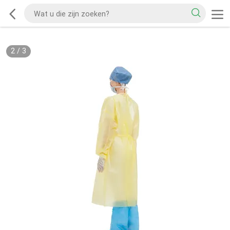
2
/
3