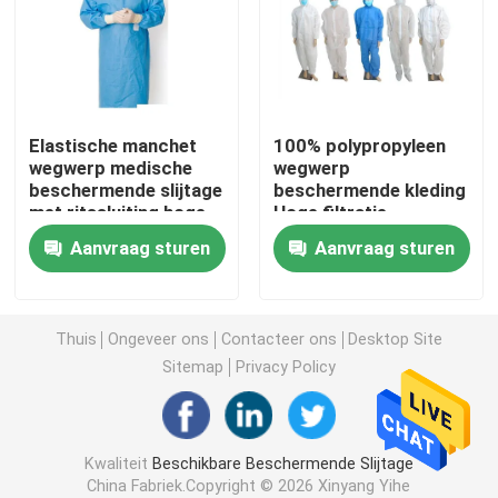
beschikbare chirurgische toga
Geweven Stof van SMS de niet
Elastische manchet
100% polypropyleen
wegwerp medische
wegwerp
beschermende slijtage
beschermende kleding
Geweven stof van pp de niet
met ritssluiting hoge
Hoge filtratie-
vloeistofbestendigheid
efficiëntie voor
Aanvraag sturen
Aanvraag sturen
medisch gebruik
Beschikbare Isolatietoga
masker van het 3 vouw het Beschikbare gezicht
Thuis
Ongeveer ons
Contacteer ons
Desktop Site
Sitemap
Privacy Policy
Beschikbare Laboratoriumlaag
Kwaliteit
Beschikbare Beschermende Slijtage
Beschikbare Kimonotoga's
China Fabriek.Copyright © 2026 Xinyang Yihe