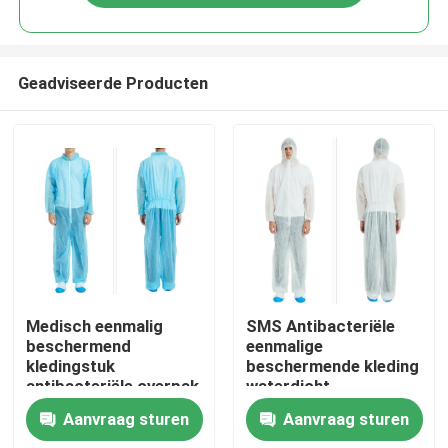
Geadviseerde Producten
Huis
Medisch eenmalig
SMS Antibacteriële
beschermend
eenmalige
kledingstuk
beschermende kleding
Producten
antibacteriële overpak
waterdicht
SMS waterdicht voor
beschermend
Aanvraag sturen
Aanvraag sturen
ziekenhuis
overhemd kleding voor
Ongeveer ons
het ziekenhuis