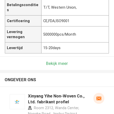
Betalingsconditie
T/T, Western Union,
s
Certificering
CE,FDA,ISO9001
Levering
5000000pcs/Month
vermogen
Levertijd
15-20days
Bekijk meer
ONGEVEER ONS
Xinyang Yihe Non-Woven Co.,
Ltd. fabrikant profiel
Room 2312, Wanda Center,
Nongke Road, Jinshui District,