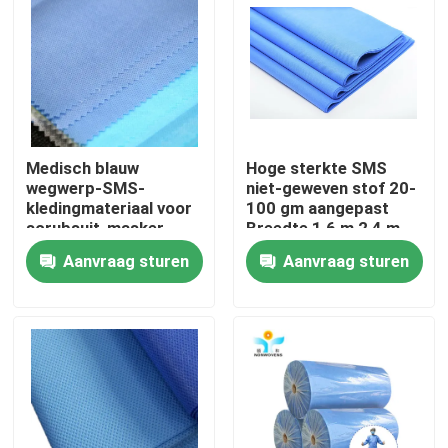
Fabrieksreis
Kwaliteitscontrole
Medisch blauw
Hoge sterkte SMS
Contacteer ons
wegwerp-SMS-
niet-geweven stof 20-
kledingmateriaal voor
100 gm aangepast
scrubsuit-masker
Breedte 1,6 m 2,4 m
Verzoek om een Citaat
3,2 m
Aanvraag sturen
Aanvraag sturen
Beschikbare Beschermende Slijtage
Beschikbare Beschermende Kostuums
Beschikbaar Beschermend Overtrek