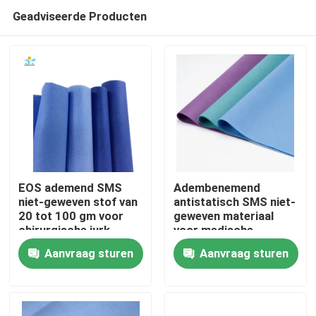
Geadviseerde Producten
EOS ademend SMS
Adembenemend
niet-geweven stof van
antistatisch SMS niet-
20 tot 100 gm voor
geweven materiaal
Huis
chirurgische jurk
voor medische
toepassingen
Aanvraag sturen
Aanvraag sturen
Producten
Ongeveer ons