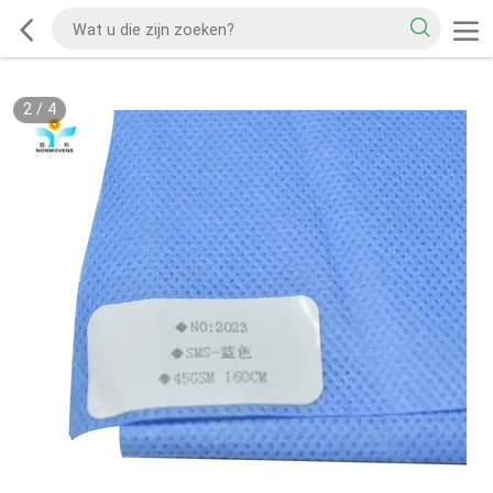
2
/
4