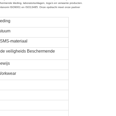
ermende kleding, laboratoriumlagen, toga's en verwante producten. 
iteitsnorm ISO9001 en ISO13485. Onze opdracht moet onze partner 
eding
stuum
 SMS-materiaal
 de veiligheids Beschermende
bewijs
Workwear