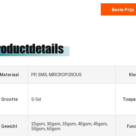
Beste Prijs
roductdetails
Materiaal
PP, SMS, MIRCROPOROUS
Kle
Grootte
S-5xl
Toepa
25gsm, 30gsm, 35gsm, 40gsm, 45gsm,
Gewicht
Func
50gsm, 60gsm