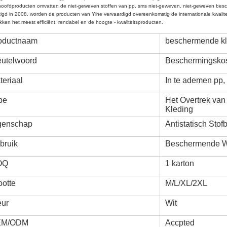
oofdproducten omvatten de niet-geweven stoffen van pp, sms niet-geweven, niet-geweven besch
igd in 2008, worden de producten van Yihe vervaardigd overeenkomstig de internationale kwal
ekken het meest efficiënt, rendabel en de hoogte - kwaliteitsproducten.
oductnaam
beschermende kl
eutelwoord
Beschermingsko
teriaal
In te ademen pp,
pe
Het Overtrek van
Kleding
genschap
Antistatisch Stof
bruik
Beschermende 
OQ
1 karton
ootte
M/L/XL/2XL
eur
Wit
EM/ODM
Accpted