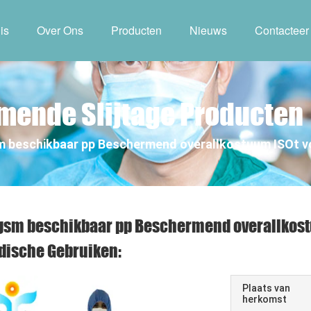
is
Over Ons
Producten
Nieuws
Contacteer
mende Slijtage Producten
 beschikbaar pp Beschermend overallkostuum ISOt vo
sm beschikbaar pp Beschermend overallkostu
dische Gebruiken:
Plaats van
herkomst