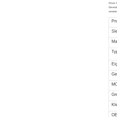
Onze h
Gevest
verstr
Pr
Sl
Ma
Ty
Ei
Ge
M
Gr
Kl
O