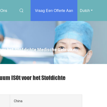
 Ons
Vraag Een Offerte Aan
Dutch
or het Stofdichte Medische Gebruiken:
um ISOt voor het Stofdichte
China