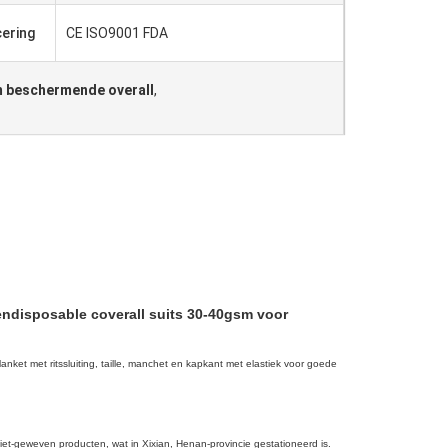
cering
CE ISO9001 FDA
 beschermende overall
,
ndisposable coverall suits 30-40gsm voor
et met ritssluiting, taille, manchet en kapkant met elastiek voor goede
niet-geweven producten, wat
in Xixian, Henan-provincie gestationeerd
is
. 