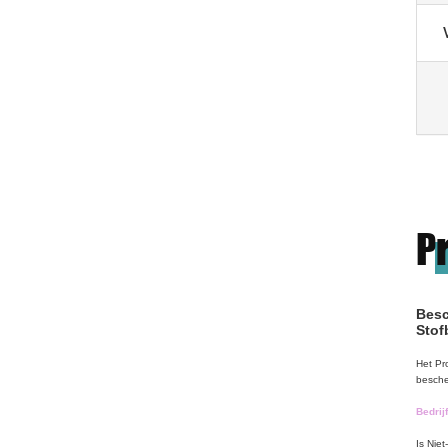
P
Besc
Stof
Het Pr
besche
Bedrijf
Is
Niet