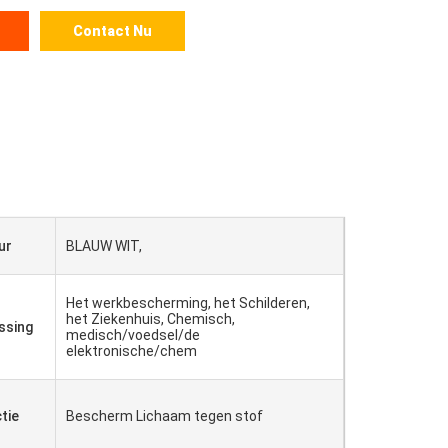
Contact Nu
ur
BLAUW WIT,
Het werkbescherming, het Schilderen,
het Ziekenhuis, Chemisch,
ssing
medisch/voedsel/de
elektronische/chem
tie
Bescherm Lichaam tegen stof