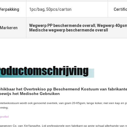
Verpakking
1pc/bag, 50pcs/carton
Certifi
Wegwerp PP beschermende overall
,
Wegwerp 40gsm
Markeren
Medische wegwerp beschermende overall
roductomschrijving
hikbaar het Overtrekiso pp Beschermend Kostuum van fabrikante
bewijs het Medische Gebruiken
otetivekostuum wordt ook genoemd overtrek, van gram 20-65gsm, lange koker, met een kap en plank
rming.
profiel
-geweven Co. van XinYangyihe, Ltd
professionele een fabrikant op grote schaal allerhande van 