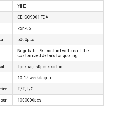
YIHE
CE ISO9001 FDA
Zxh-05
tal
5000pcs
Negotiate, Pls contact with us of the
customized details for quoting
ails
1pc/bag, 50pcs/carton
10-15 werkdagen
ties
T/T, L/C
ogen
1000000pcs