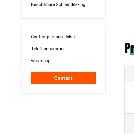
Beschikbare Schoendekking
Contactpersoon :
Ailsa
P
Telefoonnummer :
13526881032
whatsapp :
+8613526881032
Contact