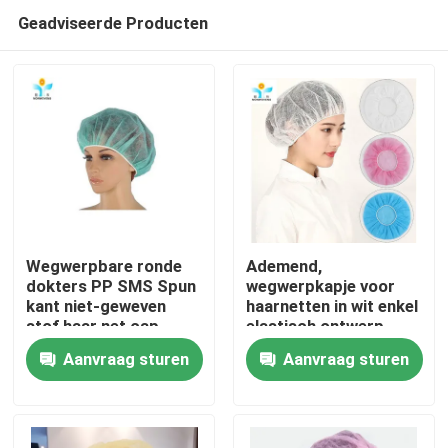
Geadviseerde Producten
Wegwerpbare ronde
Ademend,
dokters PP SMS Spun
wegwerpkapje voor
kant niet-geweven
haarnetten in wit enkel
Huis
stof haar net cap
elastisch ontwerp
Aanvraag sturen
Aanvraag sturen
Producten
Ongeveer ons