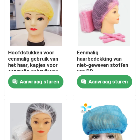
Fabrieksreis
Kwaliteitscontrole
Hoofdstukken voor
Eenmalig
Contacteer ons
eenmalig gebruik van
haarbedekking van
het haar, kapjes voor
niet-geweven stoffen
eenmalig gebruik van
van PP
Verzoek om een Citaat
het haar, niet-geweven
Aanvraag sturen
Aanvraag sturen
stoffen van PP voor
de voedingsindustrie
Beschikbare Beschermende Slijtage
Beschikbare Beschermende Kostuums
Beschikbaar Beschermend Overtrek